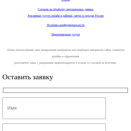
Согласие на обработку персональных данных
Рекламные услуги онлайн в районах, метро и городах России
Политика конфиденциальности
Маркетинговые услуги
Любое использование либо копирование материалов или подборки материалов сайта, элементов
дизайна и оформления
допускается лишь с разрешения правообладателя и только со ссылкой на источник.
Прокрутка
Оставить заявку
вверх