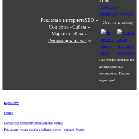
21.00
intelligent-
reklama@yandex.ru
Реклама в интернете
SEO
Оставить заявку
Соц.сети
Сайты
Маркетплейсы
Рекламщик на час
Наш телефон привязан и к
другим известным
мессенджерам. Пишите,
будем рады!
Карта сайта
Статьи
Согласие на обработку персональных данных
Рекламные услуги онлайн в районах, метро и городах России